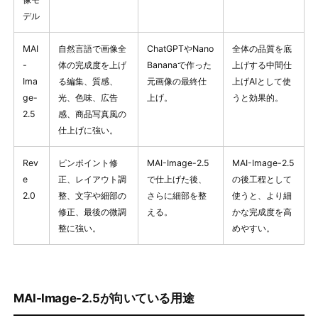
デル
MAI
自然言語で画像全
ChatGPTやNano
全体の品質を底
-
体の完成度を上げ
Bananaで作った
上げする中間仕
Ima
る編集、質感、
元画像の最終仕
上げAIとして使
ge-
光、色味、広告
上げ。
うと効果的。
2.5
感、商品写真風の
仕上げに強い。
Rev
ピンポイント修
MAI-Image-2.5
MAI-Image-2.5
e
正、レイアウト調
で仕上げた後、
の後工程として
2.0
整、文字や細部の
さらに細部を整
使うと、より細
修正、最後の微調
える。
かな完成度を高
整に強い。
めやすい。
MAI-Image-2.5が向いている用途