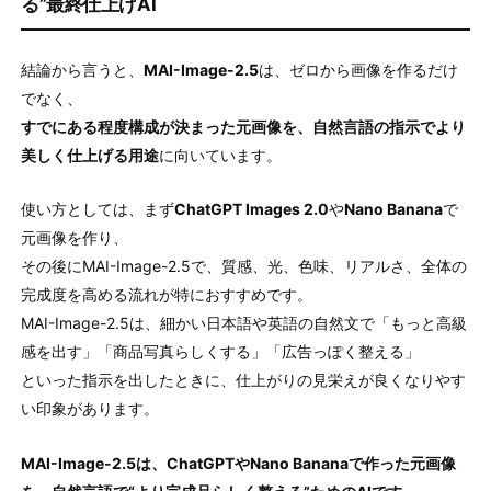
る”最終仕上げAI
結論から言うと、
MAI-Image-2.5
は、ゼロから画像を作るだけ
でなく、
すでにある程度構成が決まった元画像を、自然言語の指示でより
美しく仕上げる用途
に向いています。
使い方としては、まず
ChatGPT Images 2.0
や
Nano Banana
で
元画像を作り、
その後にMAI-Image-2.5で、質感、光、色味、リアルさ、全体の
完成度を高める流れが特におすすめです。
MAI-Image-2.5は、細かい日本語や英語の自然文で「もっと高級
感を出す」「商品写真らしくする」「広告っぽく整える」
といった指示を出したときに、仕上がりの見栄えが良くなりやす
い印象があります。
MAI-Image-2.5は、ChatGPTやNano Bananaで作った元画像