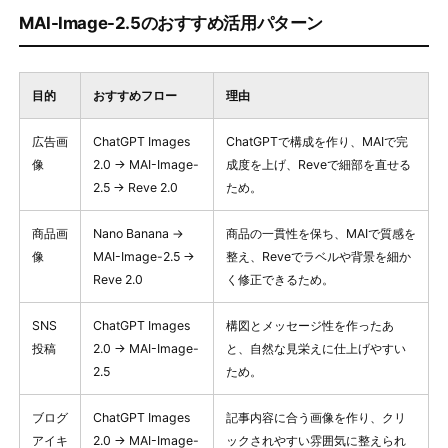
MAI-Image-2.5のおすすめ活用パターン
目的
おすすめフロー
理由
広告画
ChatGPT Images
ChatGPTで構成を作り、MAIで完
像
2.0 → MAI-Image-
成度を上げ、Reveで細部を直せる
2.5 → Reve 2.0
ため。
商品画
Nano Banana →
商品の一貫性を保ち、MAIで質感を
像
MAI-Image-2.5 →
整え、Reveでラベルや背景を細か
Reve 2.0
く修正できるため。
SNS
ChatGPT Images
構図とメッセージ性を作ったあ
投稿
2.0 → MAI-Image-
と、自然な見栄えに仕上げやすい
2.5
ため。
ブログ
ChatGPT Images
記事内容に合う画像を作り、クリ
アイキ
2.0 → MAI-Image-
ックされやすい雰囲気に整えられ