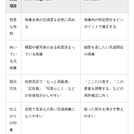
項目
得意
画像全体の完成度を自然に高め
画像内の特定部分をピン
な役
る
ポイントで修正する
割
向い
構図や被写体がある程度決まっ
細部を直したい完成間近
てい
ている画像
の画像
る元
画像
指示
自然言語で「もっと高級感」
「ここだけ直す」「この
方法
「広告風」「写真らしく」など
要素を調整する」などの
の全体指示がしやすい
局所修正に向く
仕上
自然で見栄えの良い完成画像に
狙った部分を壊さず整え
がり
なりやすい
やすい
の印
象