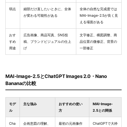
弱点
細部だけ直したいときに、全体
全体の自然な完成度では
が変わる可能性がある
MAI-Image-2.5が良く見
える場面がある
おす
広告画像、商品写真、SNS投
文字修正、構図調整、商
すめ
稿、ブランドビジュアルの仕上
品位置の微修正、背景の
用途
げ
一部修正
MAI-Image-2.5とChatGPT Images 2.0・Nano
Bananaの比較
モデ
主な強み
おすすめの使い
MAI-Image-
ル
方
2.5との関係
Cha
企画意図の理解、
最初の元画像作
ChatGPTで大枠