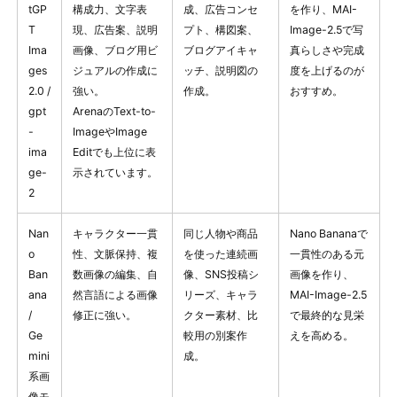
tGP
構成力、文字表
成、広告コンセ
を作り、MAI-
T
現、広告案、説明
プト、構図案、
Image-2.5で写
Ima
画像、ブログ用ビ
ブログアイキャ
真らしさや完成
ges
ジュアルの作成に
ッチ、説明図の
度を上げるのが
2.0 /
強い。
作成。
おすすめ。
gpt
ArenaのText-to-
-
ImageやImage
ima
Editでも上位に表
ge-
示されています。
2
Nan
キャラクター一貫
同じ人物や商品
Nano Bananaで
o
性、文脈保持、複
を使った連続画
一貫性のある元
Ban
数画像の編集、自
像、SNS投稿シ
画像を作り、
ana
然言語による画像
リーズ、キャラ
MAI-Image-2.5
/
修正に強い。
クター素材、比
で最終的な見栄
Ge
較用の別案作
えを高める。
mini
成。
系画
像モ