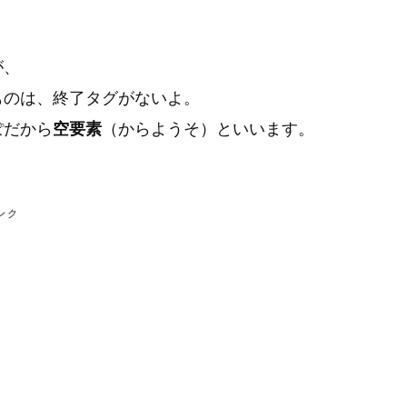
が、
ものは、終了タグがないよ。
ぽだから
空要素
（からようそ）といいます。
ンク