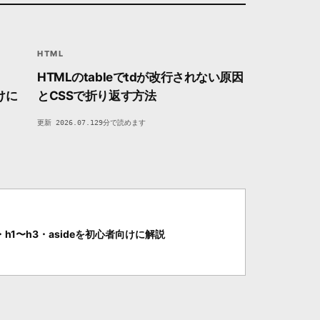
<>
HTML
RE
MARKUP / STRUCTURE
35
DEVSAKASO
FC35
HTML
HTMLのtableでtdが改行されない原因
けに
とCSSで折り返す方法
更新 2026.07.12
9分で読めます
・h1〜h3・asideを初心者向けに解説