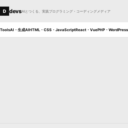
本文へ移動
devs
D
AIとつくる、実践プログラミング・コーディングメディア
Tools
AI・生成AI
HTML・CSS・JavaScript
React・Vue
PHP・WordPress