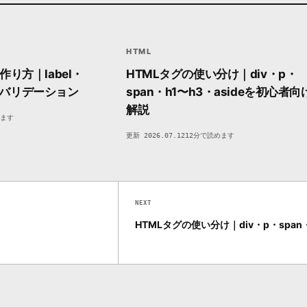
>
<>
HTML
MARKUP / STRUCTURE
MARKUP / STRUCTU
FC35
DEVSAKASO
FC
HTML
作り方｜label・
HTMLタグの使い分け｜div・p・
onとバリデーション
span・h1〜h3・asideを初心者向
解説
めます
更新 2026.07.12
12分で読めます
NEXT
HTMLタグの使い分け｜div・p・span