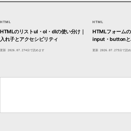
<>
<
HTML
HTML
MARKUP / STRUCTURE
DEVSAKASO
FC35
DEVSAKASO
HTML
HTML
HTMLのリストul・ol・dlの使い分け｜
HTMLフォームの
入れ子とアクセシビリティ
input・butt
更新 2026.07.27
4分で読めます
更新 2026.07.27
5分で読