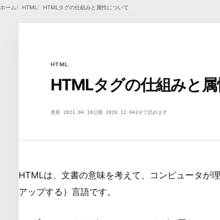
ホーム
HTML
HTMLタグの仕組みと属性について
HTML
HTMLタグの仕組みと
<>
更新 2021.04.10
公開 2020.12.04
1分で読めます
HTML
DEVSAKASO
HTMLは、文書の意味を考えて、コンピュータが
アップする）言語です。