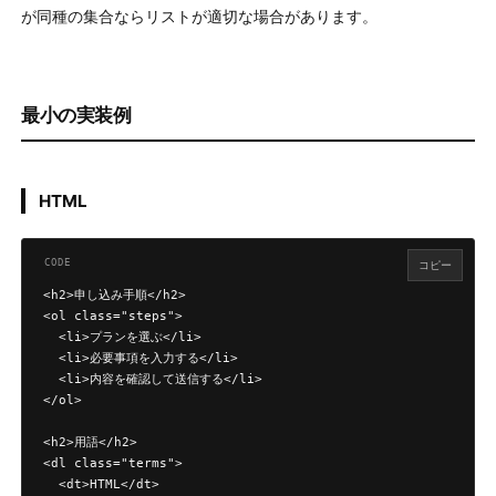
が同種の集合ならリストが適切な場合があります。
最小の実装例
HTML
コピー
<h2>申し込み手順</h2>

<ol class="steps">

  <li>プランを選ぶ</li>

  <li>必要事項を入力する</li>

  <li>内容を確認して送信する</li>

</ol>

<h2>用語</h2>

<dl class="terms">

  <dt>HTML</dt>
