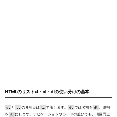
HTMLのリストul・ol・dlの使い分けの基本
と
の各項目は
で表します。
では名前を
、説明
ul
ol
li
dl
dt
を
にします。ナビゲーションやカードの並びでも、項目同士
dd