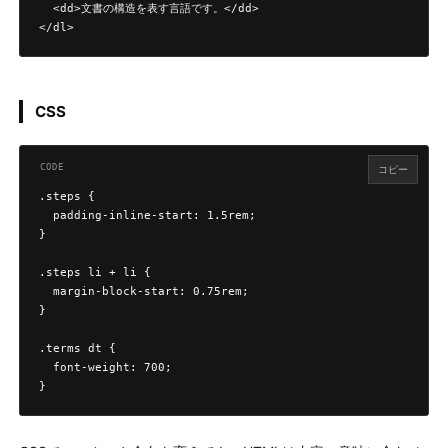
  <dd>文書の構造を表す言語です。</dd>

</dl>
CSS
コピー
.steps {

  padding-inline-start: 1.5rem;

}

.steps li + li {

  margin-block-start: 0.75rem;

}

.terms dt {

  font-weight: 700;

}