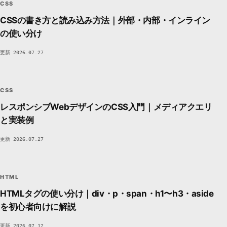
CSS
CSSの書き方と読み込み方法｜外部・内部・インライン
の使い分け
更新 2026.07.27
CSS
CSS
STYLE / LAYOUT
DEVSAKASO
C7A6
CSS
レスポンシブWebデザインのCSS入門｜メディアクエリ
と実装例
更新 2026.07.27
<>
HTML
MARKUP / STRUCTURE
DEVSAKASO
FC35
HTML
HTMLタグの使い分け｜div・p・span・h1〜h3・aside
を初心者向けに解説
更新 2026.07.12