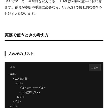
CSSでマーカーや余白を変えても、HTMLは内容の意味に合わせ
ます。番号が参照や手順に必要なら、CSSだけで擬似的な番号を
付けずolを使います。
実務で使うときの考え方
入れ子のリスト
コピー
<ul>

  <li>飲み物

    <ul>

      <li>コーヒー</li>

      <li>紅茶</li>

    </ul>

  </li>

</ul>