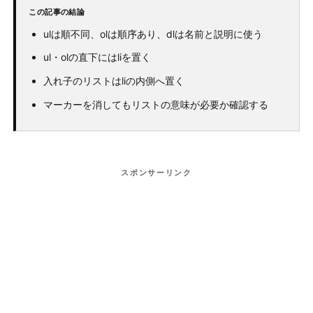
この記事の結論
ulは順不同、olは順序あり、dlは名前と説明に使う
ul・olの直下にはliを置く
入れ子のリストはliの内側へ置く
マーカーを消してもリストの意味が必要か確認する
スポンサーリンク