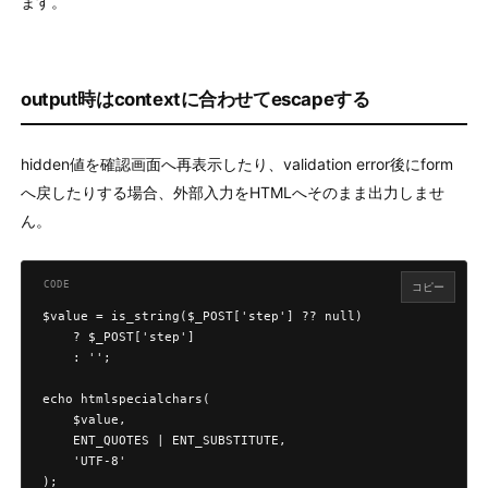
ます。
output時はcontextに合わせてescapeする
hidden値を確認画面へ再表示したり、validation error後にform
へ戻したりする場合、外部入力をHTMLへそのまま出力しませ
ん。
コピー
$value = is_string($_POST['step'] ?? null)

    ? $_POST['step']

    : '';

echo htmlspecialchars(

    $value,

    ENT_QUOTES | ENT_SUBSTITUTE,

    'UTF-8'

);