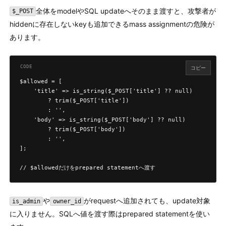
全体をmodelやSQL updateへそのまま渡すと、攻撃者が
$_POST
hiddenに存在しないkeyも追加できるmass assignmentの危険が
あります。
コピー
$allowed = [

    'title' => is_string($_POST['title'] ?? null)

        ? trim($_POST['title'])

        : '',

    'body' => is_string($_POST['body'] ?? null)

        ? trim($_POST['body'])

        : '',

];

// $allowedだけをprepared statementへ渡す
や
がrequestへ追加されても、update対象
is_admin
owner_id
に入りません。SQLへ値を渡す際はprepared statementを使い