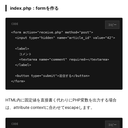
index.php：formを作る
コピー
<form action="receive.php" method="post">

  <input type="hidden" name="article_id" value="42">

  <label>

    コメント

    <textarea name="comment" required></textarea>

  </label>

  <button type="submit">送信する</button>

</form>
HTML内に固定値を直接書く代わりにPHP変数を出力する場合
は、attribute contextに合わせてescapeします。
コピー