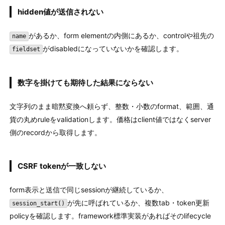
hidden値が送信されない
があるか、form elementの内側にあるか、controlや祖先の
name
がdisabledになっていないかを確認します。
fieldset
数字を掛けても期待した結果にならない
文字列のまま暗黙変換へ頼らず、整数・小数のformat、範囲、通
貨の丸めruleをvalidationします。価格はclient値ではなくserver
側のrecordから取得します。
CSRF tokenが一致しない
form表示と送信で同じsessionが継続しているか、
が先に呼ばれているか、複数tab・token更新
session_start()
policyを確認します。framework標準実装があればそのlifecycle