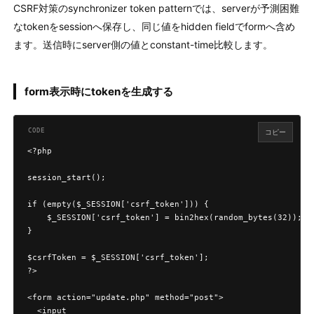
CSRF対策のsynchronizer token patternでは、serverが予測困難
なtokenをsessionへ保存し、同じ値をhidden fieldでformへ含め
ます。送信時にserver側の値とconstant-time比較します。
form表示時にtokenを生成する
コピー
<?php

session_start();

if (empty($_SESSION['csrf_token'])) {

    $_SESSION['csrf_token'] = bin2hex(random_bytes(32));

}

$csrfToken = $_SESSION['csrf_token'];

?>

<form action="update.php" method="post">

  <input
