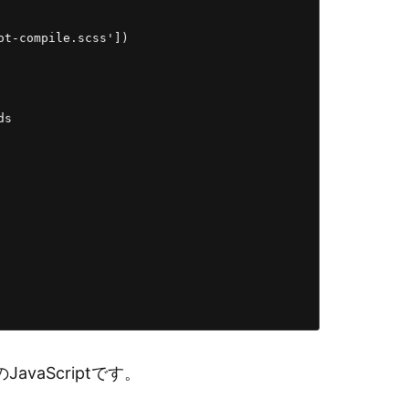
t-compile.scss'])

s

vaScriptです。