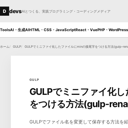
本文へ移動
devs
D
AIとつくる、実践プログラミング・コーディングメディア
Tools
AI・生成AI
HTML・CSS・JavaScript
React・Vue
PHP・WordPress
ホーム
GULP
GULPでミニファイ化したファイルにminの接尾字をつける方法(gulp-rena
GULP
GULPでミニファイ化し
をつける方法(gulp-rena
GULPでファイル名を変更して保存する方法を紹介し