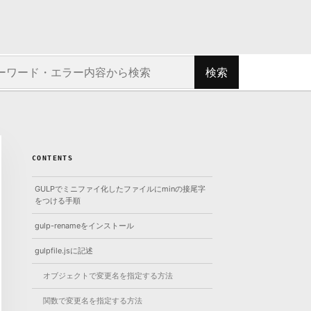
ト内を検索
検索
CONTENTS
GULPでミニファイ化したファイルにminの接尾字
をつける手順
gulp-renameをインストール
gulpfile.jsに記述
オブジェクトで変更名を指定する方法
関数で変更名を指定する方法