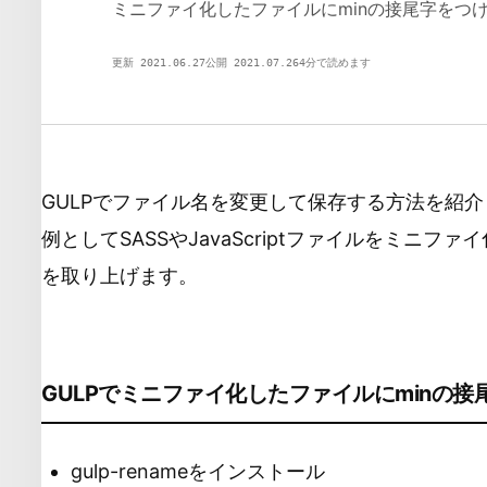
ミニファイ化したファイルにminの接尾字をつ
GU
更新 2021.06.27
公開 2021.07.26
4分で読めます
GULP
DEVSAKASO
GULPでファイル名を変更して保存する方法を紹
例としてSASSやJavaScriptファイルをミニ
を取り上げます。
GULPでミニファイ化したファイルにminの
gulp-renameをインストール