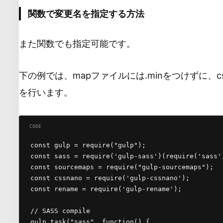
関数で変更名を指定する方法
また関数でも指定可能です。
下の例では、mapファイルには.minをつけずに、c
を行います。
const gulp = require("gulp");

const sass = require('gulp-sass')(require('sass')
const sourcemaps = require("gulp-sourcemaps");

const cssnano = require('gulp-cssnano');

const rename = require('gulp-rename');

// SASS compile

gulp.task("sass", function() {
