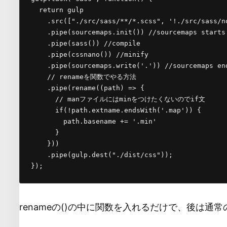
  return gulp

    .src(["./src/sass/**/*.scss", '!./src/sass/no
    .pipe(sourcemaps.init()) //sourcemaps starts

    .pipe(sass()) //compile

    .pipe(cssnano()) //minify

    .pipe(sourcemaps.write('.')) //sourcemaps end
    // renameを関数でやる方法

    .pipe(rename((path) => {

      // manファイルにはminをつけたくないのでif文

      if(!path.extname.endsWith('.map')) {

        path.basename += '.min'

      }

    }))

    .pipe(gulp.dest("./dist/css"));

});
renameの()の中に関数を入れるだけで、後は通常のJa