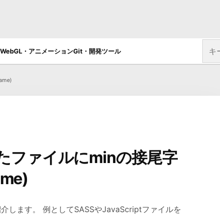
サイ
WebGL・アニメーション
Git・開発ツール
me)
たファイルにminの接尾字
me)
ます。 例としてSASSやJavaScriptファイルを