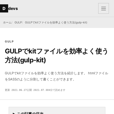
本文へ移動
メニュー
D
devs
ホーム
GULP
GULPでkitファイルを効率よく使う方法(gulp-kit)
GULP
GULPでkitファイルを効率よく使う
方法(gulp-kit)
GULPでkitファイルを効率よく使う方法を紹介します。 htmlファイル
をSASSのように分割して書くことができます。
更新 2021.06.27
公開 2021.07.30
4分で読めます
GU
GULP
BUILD / AUTOMATION
DEVSAKASO
3DED
この記事の目次