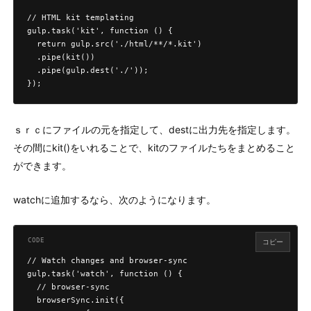
// HTML kit templating

gulp.task('kit', function () {

  return gulp.src('./html/**/*.kit')

  .pipe(kit())

  .pipe(gulp.dest('./'));

});
ｓｒｃにファイルの元を指定して、destに出力先を指定します。
その間にkit()をいれることで、kitのファイルたちをまとめること
ができます。
watchに追加するなら、次のようになります。
コピー
// Watch changes and browser-sync

gulp.task('watch', function () {

  // browser-sync

  browserSync.init({
