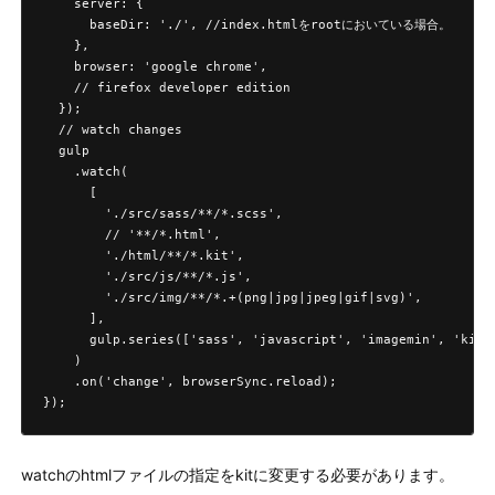
    server: {

      baseDir: './', //index.htmlをrootにおいている場合。

    },

    browser: 'google chrome',

    // firefox developer edition

  });

  // watch changes

  gulp

    .watch(

      [

        './src/sass/**/*.scss',

        // '**/*.html',

        './html/**/*.kit',

        './src/js/**/*.js',

        './src/img/**/*.+(png|jpg|jpeg|gif|svg)',

      ],

      gulp.series(['sass', 'javascript', 'imagemin', 'kit']
    )

    .on('change', browserSync.reload);

});
watchのhtmlファイルの指定をkitに変更する必要があります。