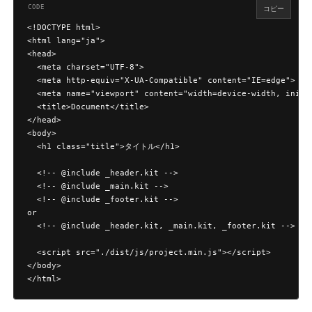
コピー
<!DOCTYPE html>

<html lang="ja">

<head>

  <meta charset="UTF-8">

  <meta http-equiv="X-UA-Compatible" content="IE=edge">

  <meta name="viewport" content="width=device-width, initia
  <title>Document</title>

</head>

<body>

  <h1 class="title">タイトル</h1>

  <!-- @include _header.kit -->

  <!-- @include _main.kit -->

  <!-- @include _footer.kit -->

or

  <!-- @include _header.kit, _main.kit, _footer.kit -->

  <script src="./dist/js/project.min.js"></script>

</body>

</html>