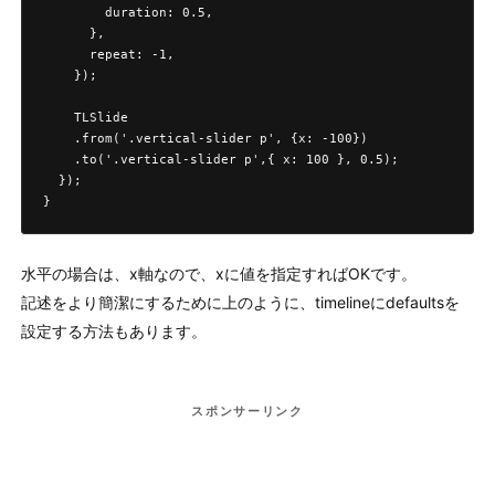
        duration: 0.5,

      },

      repeat: -1,

    });

    TLSlide

    .from('.vertical-slider p', {x: -100})

    .to('.vertical-slider p',{ x: 100 }, 0.5);

  });

}
水平の場合は、x軸なので、xに値を指定すればOKです。
記述をより簡潔にするために上のように、timelineにdefaultsを
設定する方法もあります。
スポンサーリンク