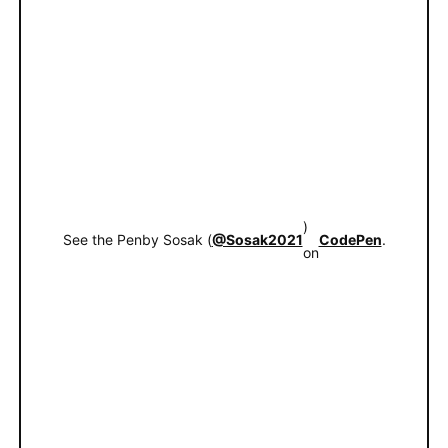
)
See the Pen
by Sosak (
@Sosak2021
CodePen
.
on