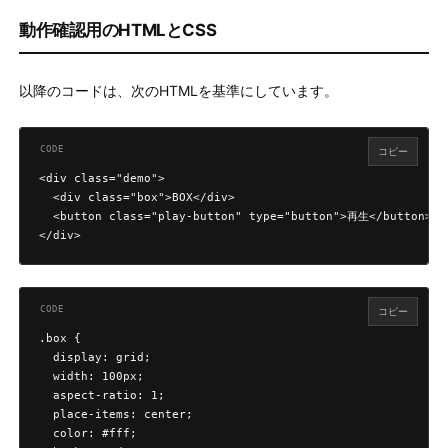
動作確認用のHTMLとCSS
以降のコードは、次のHTMLを基準にしています。
コピー
<div class="demo">

  <div class="box">BOX</div>

  <button class="play-button" type="button">再生</button>

</div>
コピー
.box {

  display: grid;

  width: 100px;

  aspect-ratio: 1;

  place-items: center;

  color: #fff;
