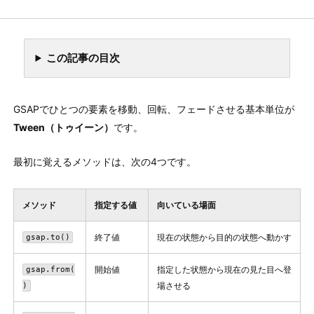
GS
gsap
MOTION / SCROLL
DEVSAKASO
F630
この記事の目次
GSAPでひとつの要素を移動、回転、フェードさせる基本単位が
Tween（トゥイーン）
です。
最初に覚えるメソッドは、次の4つです。
メソッド
指定する値
向いている場面
終了値
現在の状態から目的の状態へ動かす
gsap.to()
開始値
指定した状態から現在の見た目へ登
gsap.from(
場させる
)