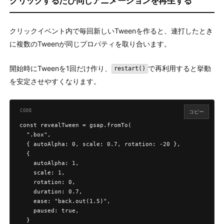
クリックするたび同じアニメーションを再生する
クリックイベント内で毎回新しいTweenを作ると、連打したとき
に複数のTweenが同じプロパティを取り合います。
開始時にTweenを1回だけ作り、
で再利用すると挙動
restart()
を安定させやすくなります。
コピー
const revealTween = gsap.fromTo(

  ".box",

  { autoAlpha: 0, scale: 0.7, rotation: -20 },

  {

    autoAlpha: 1,

    scale: 1,

    rotation: 0,

    duration: 0.7,

    ease: "back.out(1.5)",

    paused: true,

  }
