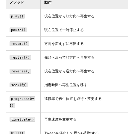
メソッド
動作
現在位置から順方向へ再生する
play()
現在位置で一時停止する
pause()
方向を変えずに再開する
resume()
先頭へ戻って順方向へ再生する
restart()
現在位置から逆方向へ再生する
reverse()
指定時間へ再生位置を移す
seek(秒)
進捗率で再生位置を取得・変更する
progress(0〜
1)
再生速度を変更する
timeScale()
Tweenを停止して親から削除する
kill()