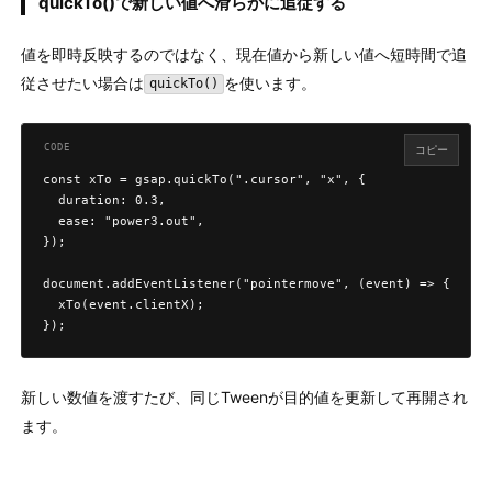
quickTo()で新しい値へ滑らかに追従する
値を即時反映するのではなく、現在値から新しい値へ短時間で追
従させたい場合は
を使います。
quickTo()
コピー
const xTo = gsap.quickTo(".cursor", "x", {

  duration: 0.3,

  ease: "power3.out",

});

document.addEventListener("pointermove", (event) => {

  xTo(event.clientX);

});
新しい数値を渡すたび、同じTweenが目的値を更新して再開され
ます。