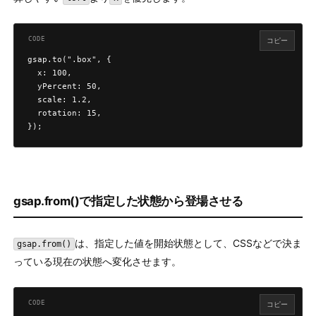
コピー
gsap.to(".box", {

  x: 100,

  yPercent: 50,

  scale: 1.2,

  rotation: 15,

});
gsap.from()で指定した状態から登場させる
は、指定した値を開始状態として、CSSなどで決ま
gsap.from()
っている現在の状態へ変化させます。
コピー