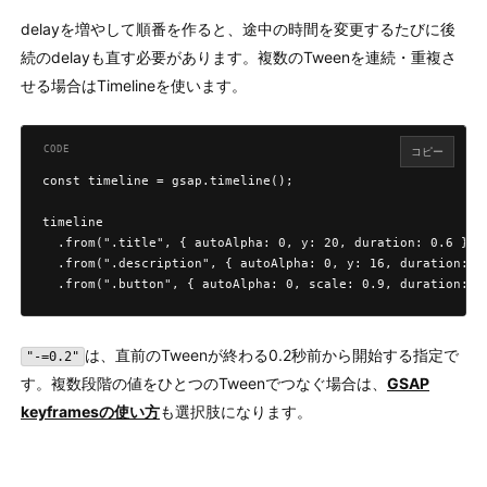
delayを増やして順番を作ると、途中の時間を変更するたびに後
続のdelayも直す必要があります。複数のTweenを連続・重複さ
せる場合はTimelineを使います。
コピー
const timeline = gsap.timeline();

timeline

  .from(".title", { autoAlpha: 0, y: 20, duration: 0.6 })

  .from(".description", { autoAlpha: 0, y: 16, duration: 0.
  .from(".button", { autoAlpha: 0, scale: 0.9, duration: 0
は、直前のTweenが終わる0.2秒前から開始する指定で
"-=0.2"
す。複数段階の値をひとつのTweenでつなぐ場合は、
GSAP
keyframesの使い方
も選択肢になります。