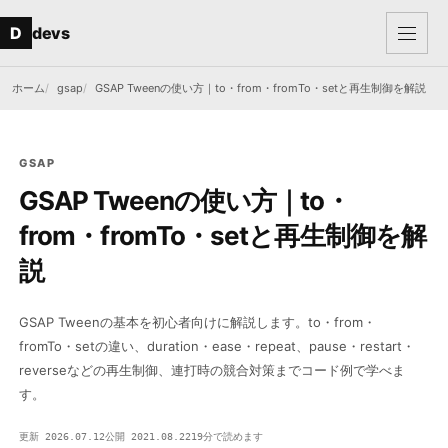
本文へ移動
メニュー
D
devs
ホーム
gsap
GSAP Tweenの使い方｜to・from・fromTo・setと再生制御を解説
GSAP
GSAP Tweenの使い方｜to・
from・fromTo・setと再生制御を解
説
GSAP Tweenの基本を初心者向けに解説します。to・from・
fromTo・setの違い、duration・ease・repeat、pause・restart・
reverseなどの再生制御、連打時の競合対策までコード例で学べま
す。
更新 2026.07.12
公開 2021.08.22
19分で読めます