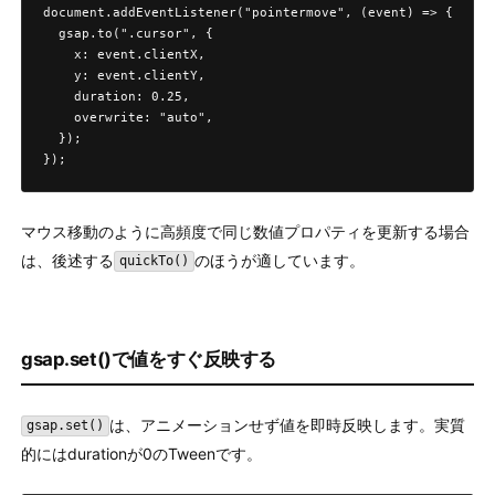
document.addEventListener("pointermove", (event) => {

  gsap.to(".cursor", {

    x: event.clientX,

    y: event.clientY,

    duration: 0.25,

    overwrite: "auto",

  });

});
マウス移動のように高頻度で同じ数値プロパティを更新する場合
は、後述する
のほうが適しています。
quickTo()
gsap.set()で値をすぐ反映する
は、アニメーションせず値を即時反映します。実質
gsap.set()
的にはdurationが0のTweenです。