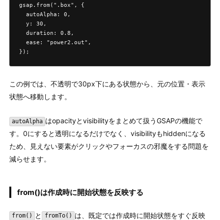
gsap.from(".box", {

  autoAlpha: 0,

  y: 30,

  duration: 0.8,

  ease: "power2.out",

});
この例では、不透明で30px下にある状態から、元の位置・表示
状態へ移動します。
はopacityとvisibilityをまとめて扱うGSAPの機能で
autoAlpha
す。0にすると透明になるだけでなく、visibilityもhiddenになる
ため、見えない要素がクリックやフォーカスの邪魔をする問題を
減らせます。
from()は作成時に開始状態を反映する
と
は、既定では作成時に開始状態をすぐ反映
from()
fromTo()