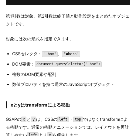
第1引数は対象、第2引数は終了値と動作設定をまとめたオブジェ
クトです。
対象には次の形式を指定できます。
CSSセレクタ：
、
".box"
"#hero"
DOM要素：
document.querySelector(".box")
複数のDOM要素や配列
数値プロパティを持つ通常のJavaScriptオブジェクト
xとyはtransformによる移動
GSAPの
と
は、CSSの
・
ではなくtransformによ
x
y
left
top
る移動です。通常の移動アニメーションでは、レイアウトを再計
算しやすい
より
を優先します。
left
x