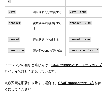
y
繰り返すたび往復する
yoyo
yoyo: true
複数要素の開始をずら
stagger
stagger: 0.08
す
停止状態で作成する
paused
paused: true
競合Tweenの処理方法
overwrite
overwrite: "auto"
イージングの種類と選び方は、
GSAPのeaseとアニメーションプ
ロパティ
で詳しく解説しています。
複数要素を順番に表示する場合は、
GSAP staggerの使い方
も参
考にしてください。