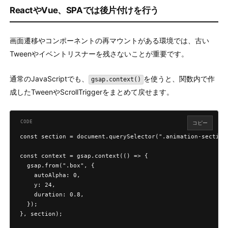
ReactやVue、SPAでは後片付けを行う
画面遷移やコンポーネントの再マウントがある環境では、古い
Tweenやイベントリスナーを残さないことが重要です。
通常のJavaScriptでも、
を使うと、関数内で作
gsap.context()
成したTweenやScrollTriggerをまとめて戻せます。
コピー
const section = document.querySelector(".animation-section"
const context = gsap.context(() => {

  gsap.from(".box", {

    autoAlpha: 0,

    y: 24,

    duration: 0.8,

  });

}, section);
