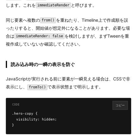
します。これを
と呼びます。
immediateRender
同じ要素へ複数の
を重ねたり、Timeline上で作成順を誤
from()
ったりすると、開始値が想定外になることがあります。必要な場
合は
を検討しますが、まずTweenを重
immediateRender: false
複作成していないか確認してください。
読み込み時の一瞬の表示を防ぐ
JavaScriptが実行される前に要素が一瞬見える場合は、CSSで非
表示にし、
で表示状態まで明示します。
fromTo()
コピー
.hero-copy {

  visibility: hidden;

}