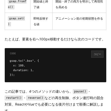
開始値と終
開始・終了の両方を明示して再現性
gsap.fromT
了値
を高める
o()
即時反映す
アニメーション前の初期状態を作る
gsap.set(
る値
)
たとえば、要素を右へ100px移動するだけなら次のコードです。
コピー
gsap.to(".box", {

  x: 100,

  duration: 1,

});
この記事では、4つのメソッドの違いから、
・
pause()
・
などの再生制御、ボタン連打時の競合
restart()
reverse()
対策、ReactやVueでも必要になる後片付けまで順番に解説しま
す。