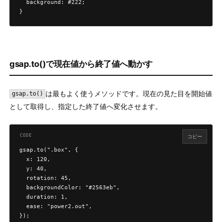
  background: #222;

}
gsap.to()で現在値から終了値へ動かす
は最もよく使うメソッドです。現在の見た目を開始値
gsap.to()
として取得し、指定した終了値へ変化させます。
コピー
gsap.to(".box", {

  x: 120,

  y: 40,

  rotation: 45,

  backgroundColor: "#2563eb",

  duration: 1,

  ease: "power2.out",

});