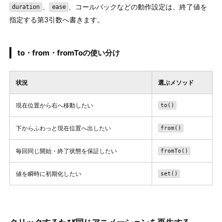
、
、コールバックなどの動作設定は、終了値を
duration
ease
指定する第3引数へ書きます。
to・from・fromToの使い分け
状況
選ぶメソッド
現在位置から右へ移動したい
to()
下からふわっと現在位置へ出したい
from()
毎回同じ開始・終了状態を保証したい
fromTo()
値を瞬時に初期化したい
set()