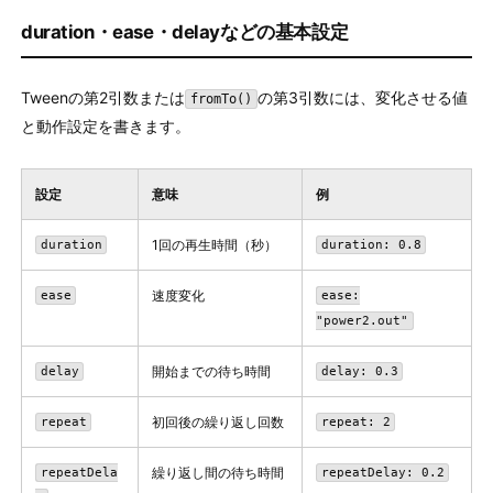
duration・ease・delayなどの基本設定
Tweenの第2引数または
の第3引数には、変化させる値
fromTo()
と動作設定を書きます。
設定
意味
例
1回の再生時間（秒）
duration
duration: 0.8
速度変化
ease
ease:
"power2.out"
開始までの待ち時間
delay
delay: 0.3
初回後の繰り返し回数
repeat
repeat: 2
繰り返し間の待ち時間
repeatDela
repeatDelay: 0.2