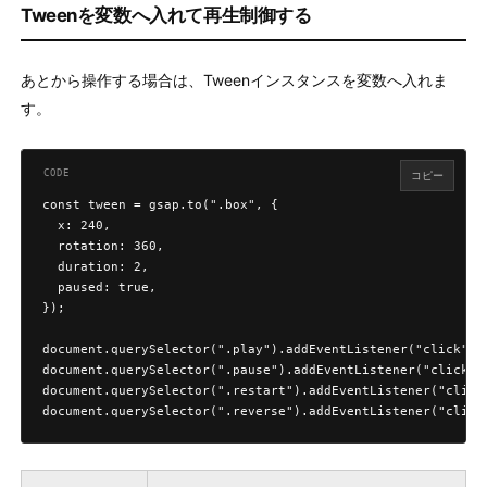
Tweenを変数へ入れて再生制御する
あとから操作する場合は、Tweenインスタンスを変数へ入れま
す。
コピー
const tween = gsap.to(".box", {

  x: 240,

  rotation: 360,

  duration: 2,

  paused: true,

});

document.querySelector(".play").addEventListener("click", (
document.querySelector(".pause").addEventListener("click", 
document.querySelector(".restart").addEventListener("click"
document.querySelector(".reverse").addEventListener("click