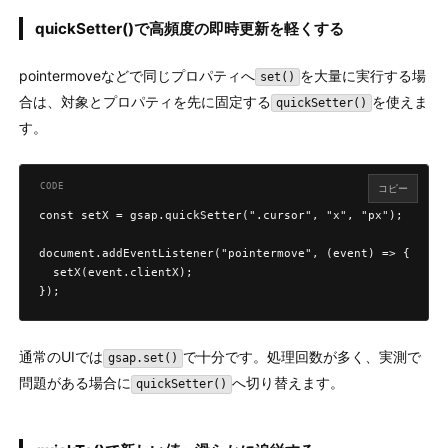
quickSetter()で高頻度の即時更新を軽くする
pointermoveなどで同じプロパティへ
を大量に実行する場
set()
合は、対象とプロパティを先に固定する
を使えま
quickSetter()
す。
コピー
const setX = gsap.quickSetter(".cursor", "x", "px");

document.addEventListener("pointermove", (event) => {

  setX(event.clientX);

});
通常のUIでは
で十分です。処理回数が多く、実測で
gsap.set()
問題がある場合に
へ切り替えます。
quickSetter()