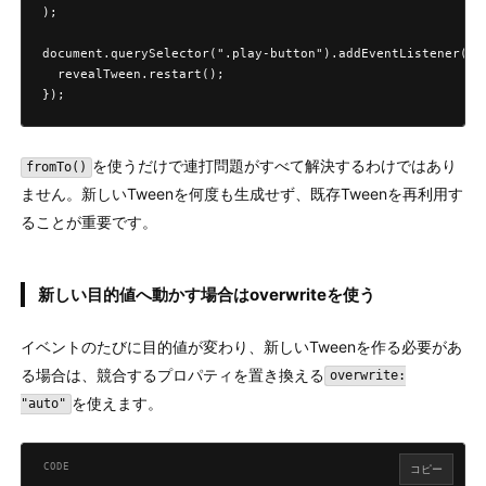
);

document.querySelector(".play-button").addEventListener("cl
  revealTween.restart();

});
を使うだけで連打問題がすべて解決するわけではあり
fromTo()
ません。新しいTweenを何度も生成せず、既存Tweenを再利用す
ることが重要です。
新しい目的値へ動かす場合はoverwriteを使う
イベントのたびに目的値が変わり、新しいTweenを作る必要があ
る場合は、競合するプロパティを置き換える
overwrite:
を使えます。
"auto"
コピー