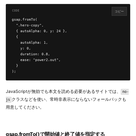
コピー
gsap.fromTo(

  ".hero-copy",

  { autoAlpha: 0, y: 24 },

  {

    autoAlpha: 1,

    y: 0,

    duration: 0.8,

    ease: "power2.out",

  }

);
JavaScriptが無効でも本文を読める必要があるサイトでは、
no-
クラスなどを使い、常時非表示にならないフォールバックも
js
用意してください。
gsap.fromTo()で開始値と終了値を指定する