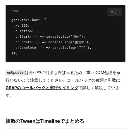
コピー
gsap.to(".box", {

  x: 200,

  duration: 1,

  onStart: () => console.log("開始"),

  onUpdate: () => console.log("更新中"),

  onComplete: () => console.log("完了"),

});
は再生中に何度も呼ばれるため、重いDOM処理を毎回
onUpdate
行わないよう注意してください。コールバックの種類と引数は、
GSAPのコールバックと実行タイミング
で詳しく解説していま
す。
複数のTweenはTimelineでまとめる