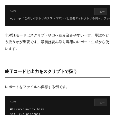
コピー
agy -p "このリポジトリのテストコマンドと主要ディレクトリを調べ、ファイルは
非対話モードはスクリプトやCIへ組み込みやすい一方、承認をど
う扱うかが重要です。最初は読み取り専用のレポート生成から使
います。
終了コードと出力をスクリプトで扱う
レポートをファイルへ保存する例です。
コピー
#!/usr/bin/env bash

set -euo pipefail
