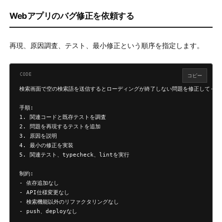
Webアプリのバグ修正を依頼する
再現、原因調査、テスト、最小修正という順序を指定します。
コピー
検索画面で空の検索語を送信するとローディングが終了しない問題を修正してくださ
手順:

1. 関連コードと既存テストを調査

2. 問題を再現するテストを追加

3. 原因を説明

4. 最小の修正を実装

5. 関連テスト、typecheck、lintを実行

制約:

- 依存追加なし

- API仕様変更なし

- 検索機能以外のリファクタリングなし

- push、deployなし
