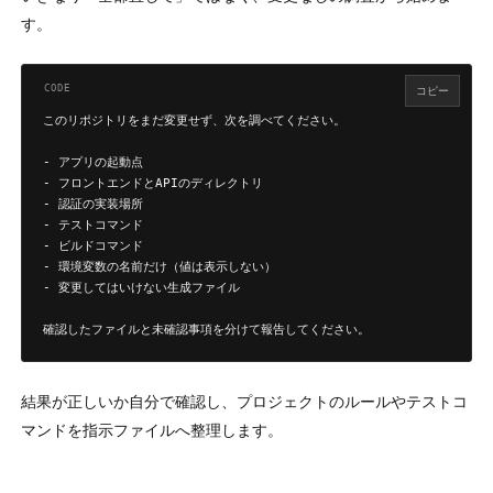
す。
コピー
このリポジトリをまだ変更せず、次を調べてください。

- アプリの起動点

- フロントエンドとAPIのディレクトリ

- 認証の実装場所

- テストコマンド

- ビルドコマンド

- 環境変数の名前だけ（値は表示しない）

- 変更してはいけない生成ファイル

確認したファイルと未確認事項を分けて報告してください。
結果が正しいか自分で確認し、プロジェクトのルールやテストコ
マンドを指示ファイルへ整理します。