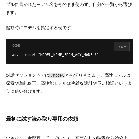
プルに書かれたモデル名をそのまま使わず、自分の一覧から選び
ます。
起動時にモデルを指定する例です。
コピー
agy --model "MODEL_NAME_FROM_AGY_MODELS"
対話セッション内では
から切り替えます。高速モデルは
/model
探索や単純修正、高性能モデルは複雑な設計や長い検証というよ
うに使い分けます。
最初に試す読み取り専用の依頼
いきなり「全部直して」ではなく、変更なしの調査から始めま