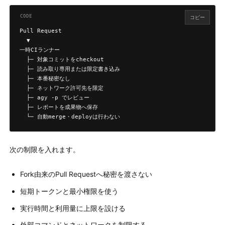
コピー
Pull Request

  ▼

一時CIランナー

  ├─ 対象コミットをcheckout

  ├─ 読み取り専用または限定書き込み

  ├─ 本番秘密なし

  ├─ ネットワーク許可先を限定

  ├─ agy -p でレビュー

  ├─ レポートを成果物へ保存

  └─ 自動merge・deployは行わない
次の制限を入れます。
Fork由来のPull Requestへ秘密を渡さない
短期トークンと最小権限を使う
実行時間と利用量に上限を設ける
外部コマンドとネットワークを制限する