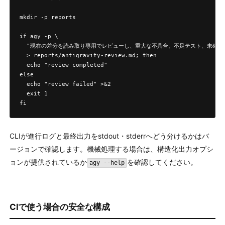
mkdir -p reports

if agy -p \

  "現在の差分を読み取り専用でレビューし、重大な不具合、不足テスト、未確認事項を
  > reports/antigravity-review.md; then

  echo "review completed"

else

  echo "review failed" >&2

  exit 1

fi
CLIが進行ログと最終出力をstdout・stderrへどう分けるかはバ
ージョンで確認します。機械処理する場合は、構造化出力オプシ
ョンが提供されているか
を確認してください。
agy --help
CIで使う場合の安全な構成