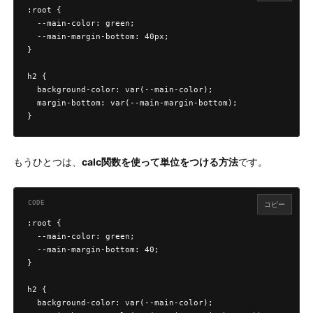
:root {

  --main-color: green;

  --main-margin-bottom: 40px;

}

h2 {

  background-color: var(--main-color);

  margin-bottom: var(--main-margin-bottom);

}
もうひとつは、
calc関数を使って単位をつける方法
です。
コピー
:root {

  --main-color: green;

  --main-margin-bottom: 40;

}

h2 {

  background-color: var(--main-color);
