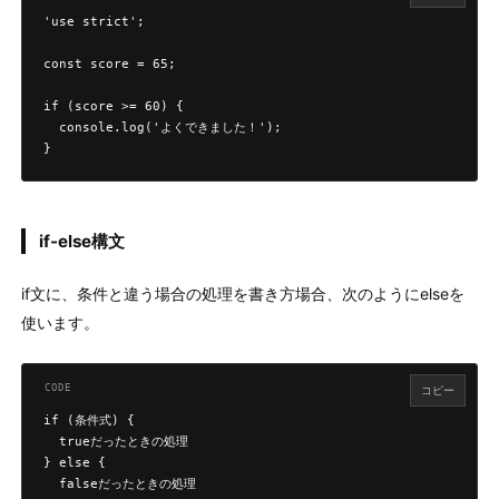
'use strict';

const score = 65;

if (score >= 60) {

  console.log('よくできました！');

}
if-else構文
if文に、条件と違う場合の処理を書き方場合、次のようにelseを
使います。
コピー
if (条件式) {

  trueだったときの処理

} else {

  falseだったときの処理
