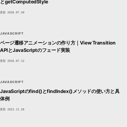
とgetComputedStyle
更新 2026.07.30
JS
JavaScript
LOGIC / BROWSER
DEVSAKASO
DE9B
JAVASCRIPT
ページ遷移アニメーションの作り方｜View Transition
APIとJavaScriptのフェード実装
更新 2026.07.12
JS
JavaScript
LOGIC / BROWSER
DEVSAKASO
DE9B
JAVASCRIPT
JavaScriptのfind()とfindIndex()メソッドの使い方と具
体例
更新 2022.11.26
JS
JavaScript
LOGIC / BROWSER
DEVSAKASO
DE9B