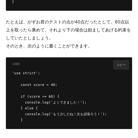
}
たとえば、がずお君のテストの点が40点だったとして、60点以
上を取ったら褒めて、それより下の場合は励ましてあげる約束を
していたとしましょう。
そのとき、次のように書くことができます。
コピー
'use strict';

    const score = 40;

    if (score >= 60) {

      console.log('よくできました！');

    } else {

      console.log('もう少しだね！次も頑張ろう！');

    }