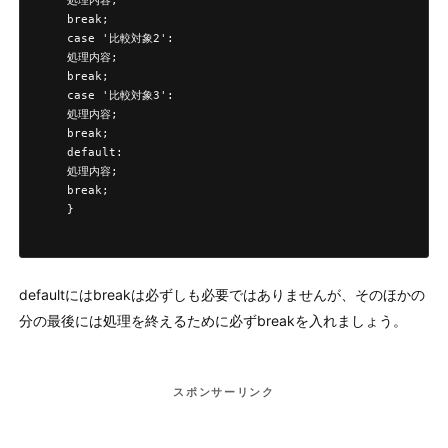
    処理内容;

    break;

    case '比較対象2':

    処理内容;

    break;

    case '比較対象3':

    処理内容;

    break;

    default:

    処理内容;

    break;

    }

defaultにはbreakは必ずしも必要ではありませんが、そのほかの
分の最後には処理を終えるために必ずbreakを入れましょう。
スポンサーリンク