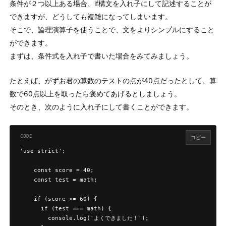
条件が２つ以上ある場合、if構文を入れ子にして記述することが
できますが、どうしても複雑になってしまいます。
そこで、論理演算子を使うことで、文をよりシンプルにすること
ができます。
まずは、条件式を入れ子で書いた場合をみてみましょう。
たとえば、がずお君の算数のテストの点が40点だったとして、算
数で60点以上を取ったら褒めてあげるとしましょう。
そのとき、次のように入れ子にして書くことができます。
コピー
'use strict';

    const score = 40;

    const test = math;

    if (score >= 60) {

      if (test === math) {

        console.log('よくできました！');
