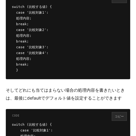
switch (比較する値) {

  case '比較対象1':

  処理内容;

  break;

  case '比較対象2':

  処理内容;

  break;

  case '比較対象3':

  case '比較対象4':

  処理内容;

  break;

  }
そしてどれにも当てはまらない場合の処理内容を書きたいとき
は、最後にdefaultでデフォルト値を設定することができます
コピー
switch (比較する値) {

    case '比較対象1':
