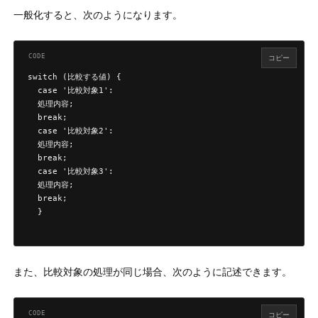
一般化すると、次のようになります。
コピー
switch (比較する値) {

  case '比較対象1':

  処理内容;

  break;

  case '比較対象2':

  処理内容;

  break;

  case '比較対象3':

  処理内容;

  break;

  }

また、比較対象の処理が同じ場合、次のように記述できます。
コピー