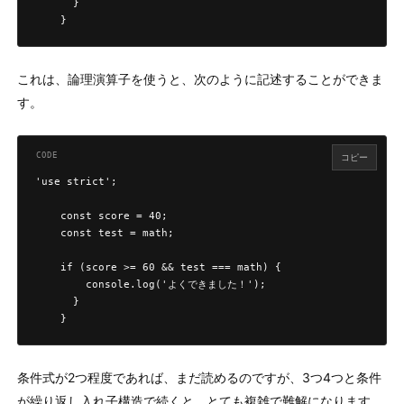
      }

    }
これは、論理演算子を使うと、次のように記述することができま
す。
コピー
'use strict';

    const score = 40;

    const test = math;

    if (score >= 60 && test === math) {

        console.log('よくできました！');

      }

    }
条件式が2つ程度であれば、まだ読めるのですが、3つ4つと条件
が繰り返し入れ子構造で続くと、とても複雑で難解になります。