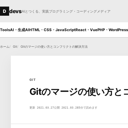
本文へ移動
devs
D
AIとつくる、実践プログラミング・コーディングメディア
Tools
AI・生成AI
HTML・CSS・JavaScript
React・Vue
PHP・WordPress
ホーム
Git
Gitのマージの使い方とコンフリクトの解決方法
GIT
Gitのマージの使い方
GT
更新 2021.03.27
公開 2021.03.28
5分で読めます
Git