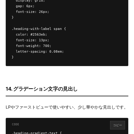
  display: grid;

  gap: 6px;

  font-size: 26px;

}

.heading-with-label span {

  color: #2563eb;

  font-size: 13px;

  font-weight: 700;

  letter-spacing: 0.08em;

}
14. グラデーション文字の見出し
LPやファーストビューで使いやすい、少し華やかな見出しです。
コピー
.heading-gradient-text {
