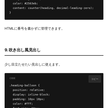
  color: #2563eb;

  content: counter(heading, decimal-leading-zero);

}
HTMLに番号を書かずに管理できます。
9. 吹き出し風見出し
少し目立たせたい見出しに使えます。
コピー
.heading-balloon {

  position: relative;

  display: inline-block;

  padding: 10px 18px;

  color: #fff;
