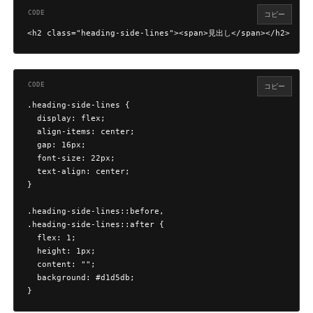
コピー
<h2 class="heading-side-lines"><span>見出し</span></h2>
コピー
.heading-side-lines {

  display: flex;

  align-items: center;

  gap: 16px;

  font-size: 22px;

  text-align: center;

}

.heading-side-lines::before,

.heading-side-lines::after {

  flex: 1;

  height: 1px;

  content: "";

  background: #d1d5db;

}