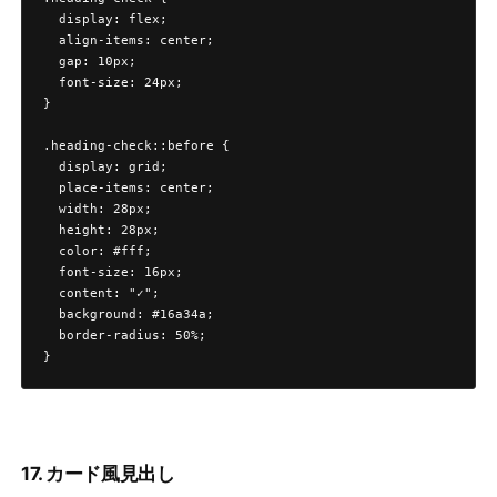
  display: flex;

  align-items: center;

  gap: 10px;

  font-size: 24px;

}

.heading-check::before {

  display: grid;

  place-items: center;

  width: 28px;

  height: 28px;

  color: #fff;

  font-size: 16px;

  content: "✓";

  background: #16a34a;

  border-radius: 50%;

}
17. カード風見出し