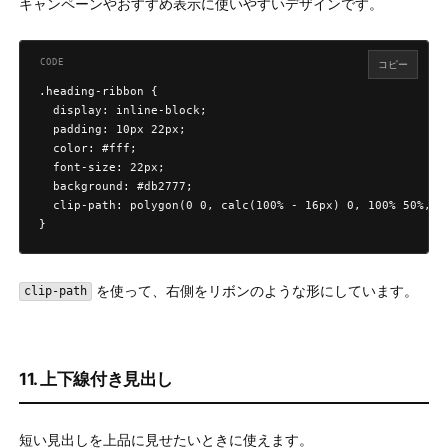
キャンペーンやおすすめ表示に使いやすいデザインです。
コピー
.heading-ribbon {

  display: inline-block;

  padding: 10px 22px;

  color: #fff;

  font-size: 22px;

  background: #db2777;

  clip-path: polygon(0 0, calc(100% - 16px) 0, 100% 50%, ca
}
を使って、右側をリボンのような形にしています。
clip-path
11. 上下線付き見出し
短い見出しを上品に見せたいときに使えます。