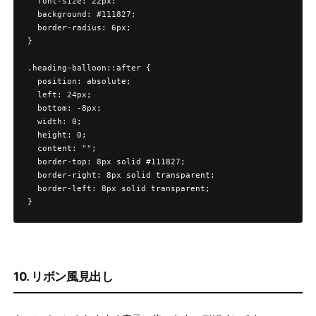
  font-size: 22px;

  background: #111827;

  border-radius: 6px;

}

.heading-balloon::after {

  position: absolute;

  left: 24px;

  bottom: -8px;

  width: 0;

  height: 0;

  content: "";

  border-top: 8px solid #111827;

  border-right: 8px solid transparent;

  border-left: 8px solid transparent;

}
10. リボン風見出し