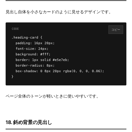
見出し自体を小さなカードのように見せるデザインです。
コピー
.heading-card {

  padding: 16px 20px;

  font-size: 24px;

  background: #fff;

  border: 1px solid #e5e7eb;

  border-radius: 8px;

  box-shadow: 0 8px 20px rgba(0, 0, 0, 0.06);

}
ページ全体のトーンが軽いときに使いやすいです。
18. 斜め背景の見出し