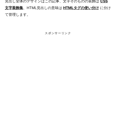
見出し全体のデザインはこの記事、文字そのものの装飾は
CSS
文字装飾集
、HTML見出しの意味は
HTMLタグの使い分け
に分け
て管理します。
スポンサーリンク