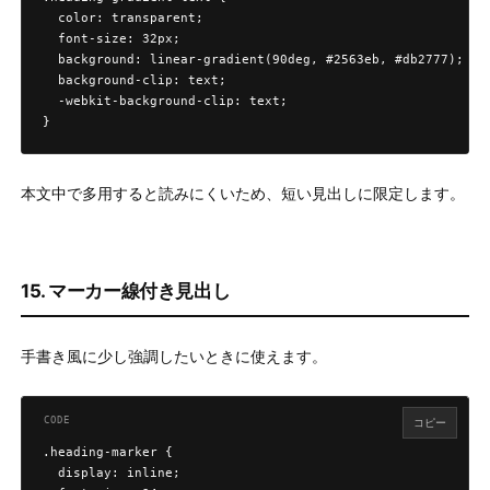
  color: transparent;

  font-size: 32px;

  background: linear-gradient(90deg, #2563eb, #db2777);

  background-clip: text;

  -webkit-background-clip: text;

}
本文中で多用すると読みにくいため、短い見出しに限定します。
15. マーカー線付き見出し
手書き風に少し強調したいときに使えます。
コピー
.heading-marker {

  display: inline;
