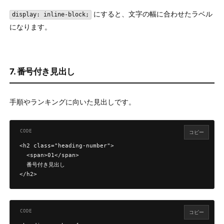
にすると、文字の幅に合わせたラベル
display: inline-block;
になります。
7. 番号付き見出し
手順やランキングに向いた見出しです。
コピー
<h2 class="heading-number">

  <span>01</span>

  番号付き見出し

</h2>
コピー