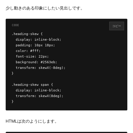
少し動きのある印象にしたい見出しです。
コピー
.heading-skew {

  display: inline-block;

  padding: 10px 18px;

  color: #fff;

  font-size: 22px;

  background: #2563eb;

  transform: skewX(-8deg);

}

.heading-skew span {

  display: inline-block;

  transform: skewX(8deg);

}
HTMLは次のようにします。