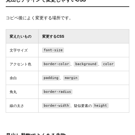
コピペ後によく変更する場所です。
変えたいもの
変更するCSS
文字サイズ
font-size
アクセント色
、
、
border-color
background
color
余白
、
padding
margin
角丸
border-radius
線の太さ
、疑似要素の
border-width
height