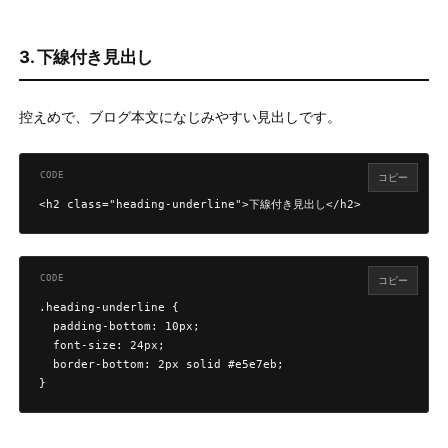
3. 下線付き見出し
控えめで、ブログ本文になじみやすい見出しです。
コピー
<h2 class="heading-underline">下線付き見出し</h2>
コピー
.heading-underline {

  padding-bottom: 10px;

  font-size: 24px;

  border-bottom: 2px solid #e5e7eb;

}