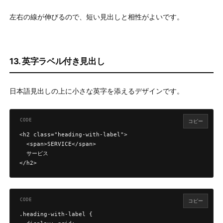
左右の線が伸びるので、短い見出しと相性がよいです。
13. 英字ラベル付き見出し
日本語見出しの上に小さな英字を添えるデザインです。
コピー
<h2 class="heading-with-label">

  <span>SERVICE</span>

  サービス

</h2>
コピー
.heading-with-label {
