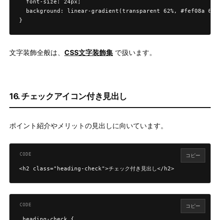
  font-size: 24px;

  background: linear-gradient(transparent 62%, #fef08a 62%)
}
文字装飾全般は、
CSS文字装飾集
で扱います。
16. チェックアイコン付き見出し
ポイント紹介やメリットの見出しに向いています。
コピー
<h2 class="heading-check">チェック付き見出し</h2>
コピー
.heading-check {
