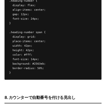
.heading-number {

  display: flex;

  align-items: center;

  gap: 12px;

  font-size: 24px;

}

.heading-number span {

  display: grid;

  place-items: center;

  width: 42px;

  height: 42px;

  color: #fff;

  font-size: 14px;

  background: #2563eb;

  border-radius: 50%;

}
8. カウンターで自動番号を付ける見出し