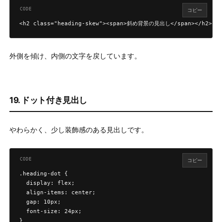
コピー
<h2 class="heading-skew"><span>斜め背景の見出し</span></h2>
外側を傾け、内側の文字を戻しています。
19. ドット付き見出し
やわらかく、少し装飾感のある見出しです。
コピー
.heading-dot {

  display: flex;

  align-items: center;

  gap: 10px;

  font-size: 24px;

}
